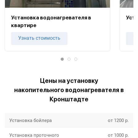
Установка водонагревателя в
Уста
квартире
Узнать стоимость
У
Цены на установку
накопительного водонагревателя в
Кронштадте
Установка бойлера
от 1200 р.
Установка проточного
от 1000 р.